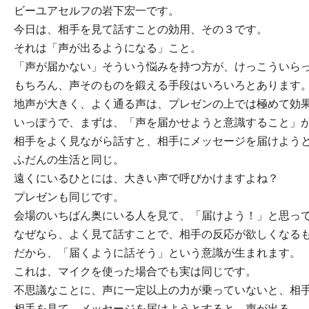
ビーユアセルフの岩下宏一です。
今日は、相手を見て話すことの効用、その３です。
それは「声が出るようになる」こと。
「声が届かない」そういう悩みを持つ方が、けっこういら
もちろん、声そのものを鍛える手段はいろいろとあります
地声が大きく、よく通る声は、プレゼンの上では極めて効
いっぽうで、まずは、「声を届かせようと意識すること」
相手をよく見ながら話すと、相手にメッセージを届けよう
ふだんの生活と同じ。
遠くにいるひとには、大きい声で呼びかけますよね？
プレゼンも同じです。
会場のいちばん奥にいる人を見て、「届けよう！」と思っ
なぜなら、よく見て話すことで、相手の反応が欲しくなる
だから、「届くように話そう」という意識が生まれます。
これは、マイクを使った場合でも実は同じです。
不思議なことに、声に一定以上の力が乗っていないと、相
相手を見て、メッセージを届けようとすると、声が出る。